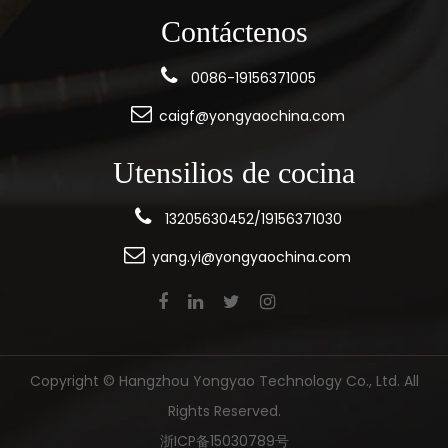
Contáctenos
0086-19156371005
caigf@yongyaochina.com
Utensilios de cocina
13205630452/19156371030
yang.yi@yongyaochina.com
Copyright ©
Hangzhou Yongyao Technology Co., Ltd.
All
Rights Reserved.
浙ICP备15030789号