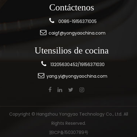
Contáctenos
0086-19156371005
caigf@yongyaochina.com
Utensilios de cocina
13205630452/19156371030
yang.yi@yongyaochina.com
Copyright ©
Hangzhou Yongyao Technology Co., Ltd.
All
Rights Reserved.
浙ICP备15030789号